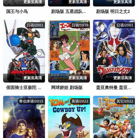
更新至高清
更新至高清
更新至高清
国王与小鸟
剧场版 明日之丈2
剧场版 五星战队大连者
日语/2001
日语/2001
日语/1979
日语/1979
日语/2001
日语/2001
更新至高清
更新至高清
更新至高清
网球娇娃 剧场版
假面骑士亚极陀 剧场版 G4计划
盖亚奥特曼 盖亚再现
希伯来语/2015
希伯来语/2015
英语/2022
英语/2022
其它/2022
其它/2022