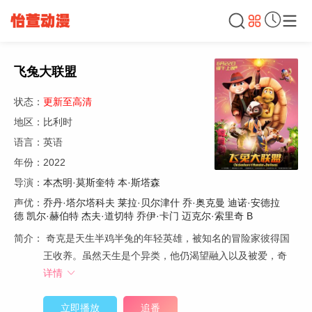
飞兔大联盟
状态：
更新至高清
地区：比利时
语言：英语
年份：2022
导演：
本杰明·莫斯奎特
本·斯塔森
声优：
乔丹·塔尔塔科夫
莱拉·贝尔津什
乔·奥克曼
迪诺·安德拉
德
凯尔·赫伯特
杰夫·道切特
乔伊·卡门
迈克尔·索里奇
B
简介：
奇克是天生半鸡半兔的年轻英雄，被知名的冒险家彼得国
王收养。虽然天生是个异类，他仍渴望融入以及被爱，奇
详情
立即播放
追番