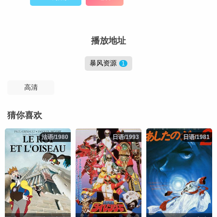
播放地址
暴风资源
1
高清
猜你喜欢
法语/1980
法语/1980
日语/1993
日语/1993
日语/1981
日语/1981