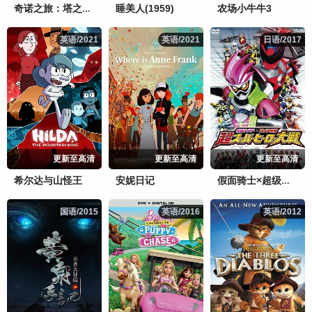
睡美人(1959)
农场小牛牛3
奇诺之旅：塔之国-FreeLance-
英语/2021
英语/2021
英语/2021
英语/2021
日语/2017
日语/2017
更新至高清
更新至高清
更新至高清
希尔达与山怪王
安妮日记
假面骑士×超级战队超超级英雄大战
国语/2015
国语/2015
英语/2016
英语/2016
英语/2012
英语/2012