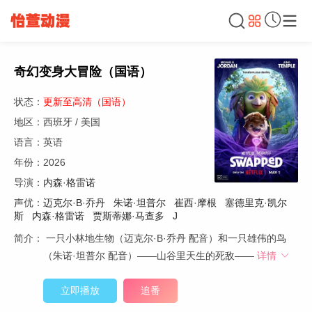
奇幻变身大冒险（国语）
状态：
更新至高清（国语）
地区：西班牙 / 美国
语言：英语
年份：2026
导演：
内森·格雷诺
声优：
迈克尔·B·乔丹
朱诺·坦普尔
崔西·摩根
塞德里克·凯尔
斯
内森·格雷诺
贾斯蒂娜·马查多
J
简介：
一只小林地生物（迈克尔·B·乔丹 配音）和一只雄伟的鸟
（朱诺·坦普尔 配音）——山谷里天生的死敌——
详情
立即播放
追番