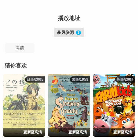
播放地址
暴风资源
1
高清
猜你喜欢
日语/2005
日语/2005
国语/1959
国语/1959
英语/2007
英语/2007
更新至高清
更新至高清
更新至高清