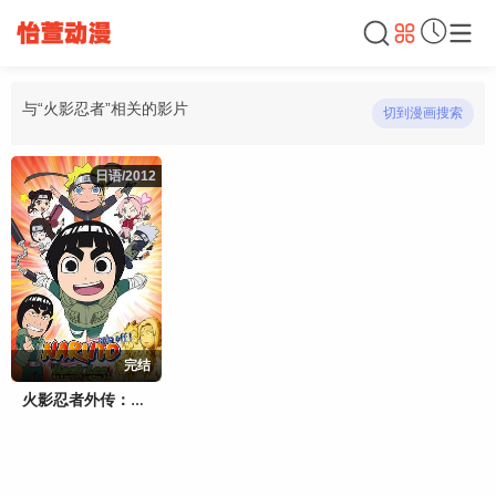
与“火影忍者”相关的影片
切到漫画搜索
日语/2012
日语/2012
完结
火影忍者外传：李洛克的青春FULLPOWER忍传