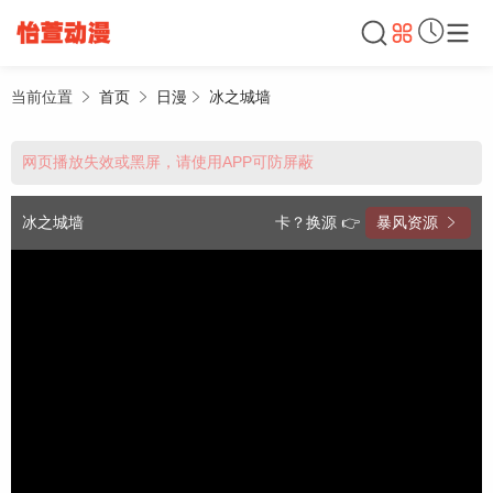
当前位置
首页
日漫
冰之城墙
网页播放失效或黑屏，请使用APP可防屏蔽
冰之城墙
卡？换源 👉
暴风资源