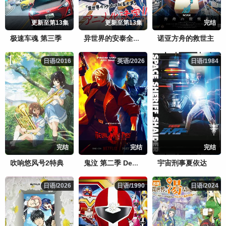
更新至第13集
更新至第13集
完结
极速车魂 第三季
诺亚方舟的救世主
异世界的安泰全看社畜
日语/2016
日语/2016
英语/2026
英语/2026
日语/1984
日语/1984
完结
完结
完结
吹响悠风号2特典
宇宙刑事夏依达
鬼泣 第二季 Devil May Cry Season 2
日语/2026
日语/2026
日语/1990
日语/1990
日语/2024
日语/2024