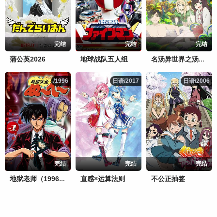
完结
完结
完结
蒲公英2026
地球战队五人组
名汤异世界之汤开拓记～40岁左右的温泉迷的转生地是悠闲的温泉天国～
/1996
/1996
日语/2017
日语/2017
日语/2006
日语/2006
完结
完结
完结
直感×运算法则
不公正抽签
地狱老师（1996）