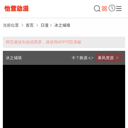
当前位置
首页
日漫
冰之城墙
网页播放失效或黑屏，请使用APP可防屏蔽
冰之城墙
卡？换源 👉
暴风资源